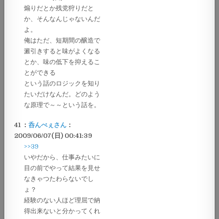
煽りだとか残党狩りだと
か、そんなんじゃないんだ
よ。
俺はただ、短期間の醸造で
澱引きすると味がよくなる
とか、味の低下を抑えるこ
とができる
という話のロジックを知り
たいだけなんだ。どのよう
な原理で～～という話を。
41 ：
呑んべぇさん
：
2009/06/07(日) 00:41:39
>>39
いやだから、仕事みたいに
目の前でやって結果を見せ
なきゃつたわらないでし
ょ？
経験のない人ほど理屈で納
得出来ないと分かってくれ