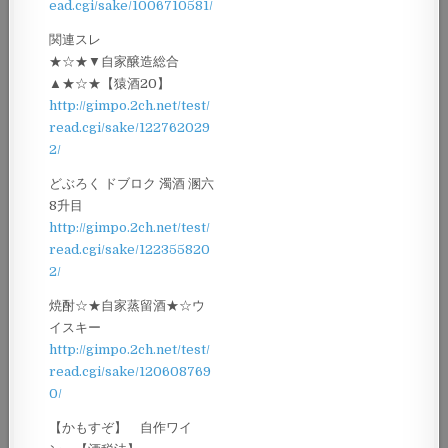
ead.cgi/sake/1006710581/
関連スレ
★☆★▼自家醸造総合
▲★☆★【猿酒20】
http://gimpo.2ch.net/test/
read.cgi/sake/122762029
2/
どぶろく ドブロク 濁酒 溷六
8升目
http://gimpo.2ch.net/test/
read.cgi/sake/122355820
2/
焼酎☆★自家蒸留酒★☆ウ
イスキー
http://gimpo.2ch.net/test/
read.cgi/sake/120608769
0/
【かもすぞ】 自作ワイ