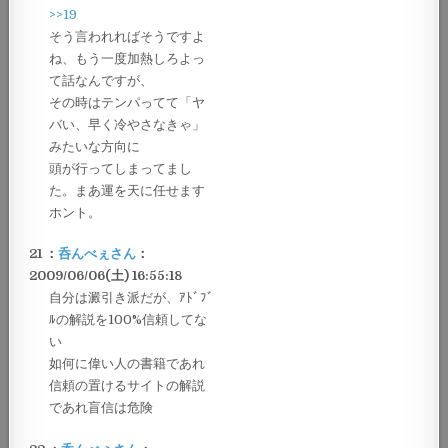
>>19
そう言われればそうですよ
ね、もう一度加熱しろよっ
て話なんですが、
その時はテンパってて「ヤ
バい、早く冷やさなきゃ」
みたいな方向に
頭が行ってしまってまし
た。まあ運を天に任せます
ホント。
21 ：
呑んべぇさん
：
2009/06/06(土) 16:55:18
自分は澱引き派だが、ｱﾄﾞﾌﾞ
ﾙの解説を100%信頼してな
い
如何に偉い人の書籍であれ
信頼の置けるサイトの解説
であれ盲信は危険