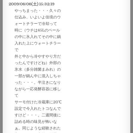
2009/06/06(土) 15:32:19
やっちまった・・・久々の
仕込み、いよいよ佳境のウ
ォートチラーで冷却って
時に（ウチは45Lのペール
の中に氷入れてその中に鍋
入れた上にウォートチラー
で
外と中から冷やすやり方だ
ったんですけどね）外部の
氷水（多分雑菌まみれ）の
一部が鍋ん中に混入しちゃ
った・・・。半泣きになり
ながら一応発酵容器に移し
て
サーモ付けた冷蔵庫に20℃
設定で今入れたトコなんで
すけど・・・。二週間後に
詰める時の味見が怖いな
ぁ。同じような経験された