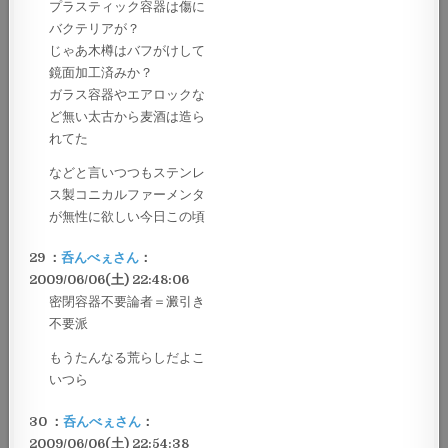
プラスティック容器は傷に
バクテリアが？
じゃあ木樽はバフがけして
鏡面加工済みか？
ガラス容器やエアロックな
ど無い太古から麦酒は造ら
れてた
などと言いつつもステンレ
ス製コニカルファーメンタ
が無性に欲しい今日この頃
29 ：
呑んべぇさん
：
2009/06/06(土) 22:48:06
密閉容器不要論者＝澱引き
不要派
もうたんなる荒らしだよこ
いつら
30 ：
呑んべぇさん
：
2009/06/06(土) 22:54:38