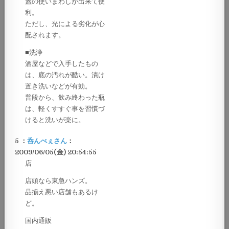
蓋の使いまわしが出来て便
利。
ただし、光による劣化が心
配されます。
■洗浄
酒屋などで入手したもの
は、底の汚れが酷い。漬け
置き洗いなどが有効。
普段から、飲み終わった瓶
は、軽くすすぐ事を習慣づ
けると洗いが楽に。
5 ：
呑んべぇさん
：
2009/06/05(金) 20:54:55
店
店頭なら東急ハンズ。
品揃え悪い店舗もあるけ
ど。
国内通販