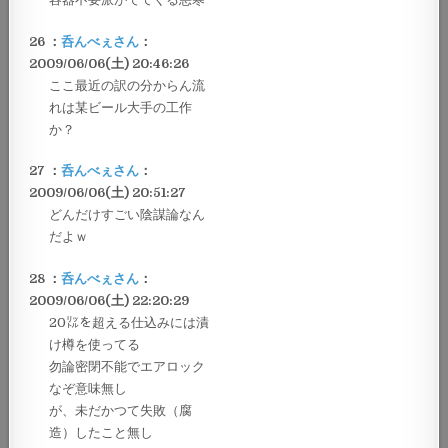
26 ：
呑んべぇさん
：
2009/06/06(土) 20:46:26
ここ最近の訳の分からん流
れは某ビール大手の工作
か？
27 ：
呑んべぇさん
：
2009/06/06(土) 20:51:27
どんだけすごい陰謀論なん
だよｗ
28 ：
呑んべぇさん
：
2009/06/06(土) 22:20:29
20㍑を超える仕込みには漬
け樽を使ってる
勿論密閉不能でエアロック
なぞ意味無し
が、未だかつて失敗（腐
造）したこと無し