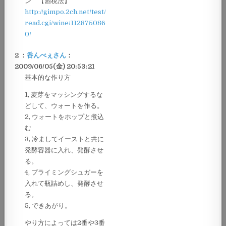
ン 【酒税法】
http://gimpo.2ch.net/test/
read.cgi/wine/112875086
0/
2 ：
呑んべぇさん
：
2009/06/05(金) 20:53:21
基本的な作り方
1, 麦芽をマッシングするな
どして、ウォートを作る。
2, ウォートをホップと煮込
む
3, 冷ましてイーストと共に
発酵容器に入れ、発酵させ
る。
4, プライミングシュガーを
入れて瓶詰めし、発酵させ
る。
5, できあがり。
やり方によっては2番や3番