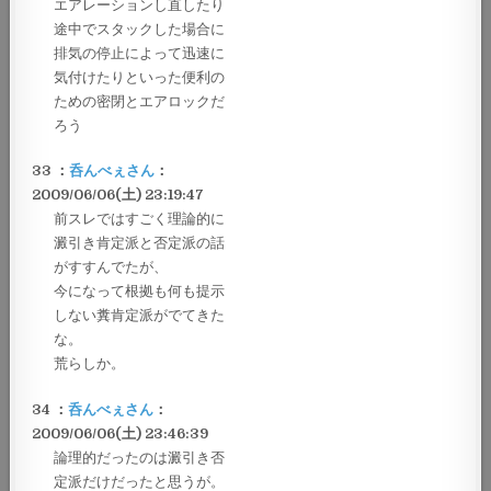
エアレーションし直したり
途中でスタックした場合に
排気の停止によって迅速に
気付けたりといった便利の
ための密閉とエアロックだ
ろう
33 ：
呑んべぇさん
：
2009/06/06(土) 23:19:47
前スレではすごく理論的に
澱引き肯定派と否定派の話
がすすんでたが、
今になって根拠も何も提示
しない糞肯定派がでてきた
な。
荒らしか。
34 ：
呑んべぇさん
：
2009/06/06(土) 23:46:39
論理的だったのは澱引き否
定派だけだったと思うが。