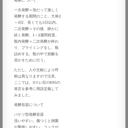
発酵について
一次発酵＝泡だって激しく
発酵する期間のこと。大体2
～3日、長くても5日以内。
二次発酵＝その後、静かに
続く発酵。1～2週間程度。
瓶内発酵＝二次発酵が終わ
り、プライミングをし、瓶
詰めする。瓶の中で炭酸を
溶かすために行う。
ただし、人や文献により呼
称は異なりますので注意。
ここでは、3スレ目の695の
発言を参考に用語定義して
みました。
発酵容器について
バケツ型発酵容器
洗いやすい。傷つくと雑菌
が繁殖しやすい。コックが