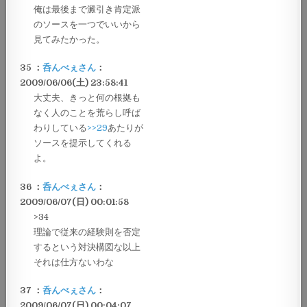
俺は最後まで澱引き肯定派
のソースを一つでいいから
見てみたかった。
35 ：
呑んべぇさん
：
2009/06/06(土) 23:58:41
大丈夫、きっと何の根拠も
なく人のことを荒らし呼ば
わりしている
>>29
あたりが
ソースを提示してくれる
よ。
36 ：
呑んべぇさん
：
2009/06/07(日) 00:01:58
>34
理論で従来の経験則を否定
するという対決構図な以上
それは仕方ないわな
37 ：
呑んべぇさん
：
2009/06/07(日) 00:04:07