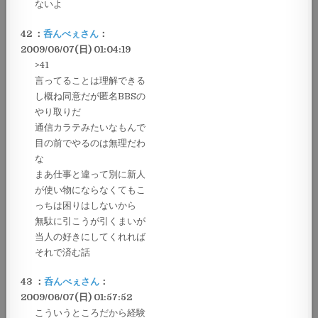
ないよ
42 ：
呑んべぇさん
：
2009/06/07(日) 01:04:19
>41
言ってることは理解できる
し概ね同意だが匿名BBSの
やり取りだ
通信カラテみたいなもんで
目の前でやるのは無理だわ
な
まあ仕事と違って別に新人
が使い物にならなくてもこ
っちは困りはしないから
無駄に引こうが引くまいが
当人の好きにしてくれれば
それで済む話
43 ：
呑んべぇさん
：
2009/06/07(日) 01:57:52
こういうところだから経験