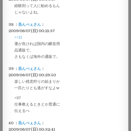
経験則って人に勧めるもん
じゃないよね。
38 ：
呑んべぇさん
：
2009/06/07(日) 00:21:37
>>11
運が良ければ国内の醸造用
品通販で。
さもなくば海外の通販で。
39 ：
呑んべぇさん
：
2009/06/07(日) 00:29:50
楽しい残党狩りの始まりか
一匹たりとも逃がすなよw
>37
仕事教えるときとか普通に
伝えるべ
40 ：
呑んべぇさん
：
2009/06/07(日) 00:32:41