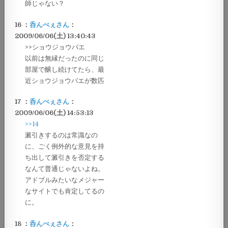
師じゃない？
16 ：
呑んべぇさん
：
2009/06/06(土) 13:40:43
>>ショウジョウバエ
以前は無縁だったのに同じ
部屋で醸し続けてたら、最
近ショウジョウバエが数匹
17 ：
呑んべぇさん
：
2009/06/06(土) 14:53:13
>>14
澱引きするのは常識なの
に、ごく例外的な意見を持
ち出して澱引きを否定する
なんて普通じゃないよね。
アドブルみたいなメジャー
なサイトでも肯定してるの
に。
18 ：
呑んべぇさん
：