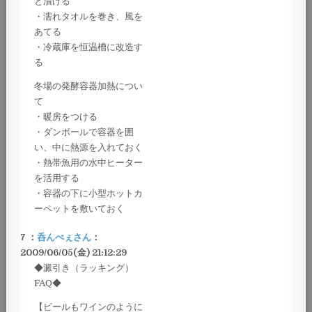
と漬ける
・濡れタオルを巻き、風を
あてる
・冷蔵庫を恒温槽に改造す
る
冬場の発酵容器加熱につい
て
・暖房をつける
・ダンボールで容器を囲
い、中に熱源を入れておく
・熱帯魚用の水中ヒーター
を活用する
・容器の下に小型ホットカ
ーペットを敷いておく
7 ：
呑んべぇさん
：
2009/06/05(金) 21:12:29
◆澱引き（ラッキング）
FAQ◆
【ビールもワインのように