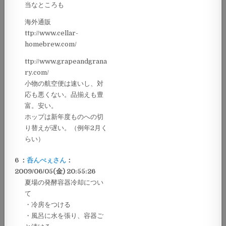
当なところも
海外通販
ttp://www.cellar-
homebrew.com/
ttp://www.grapeandgrana
ry.com/
小物の航空便は速いし、対
応も悪くない。品揃えも豊
富。安い。
ホップは新年度ものへの切
り替えが遅い。（例年2月く
らい）
6 ：
呑んべぇさん
：
2009/06/05(金) 20:55:26
夏場の発酵容器冷却につい
て
・冷房をつける
・風呂に水を張り、容器ご