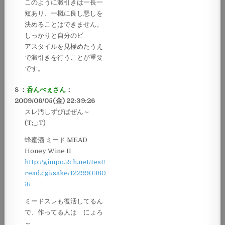
このように澱引きは一長一
短あり、一概に良し悪しを
決めることはできません。
しっかりと自分のビ
アスタイルを見極めたうえ
で澱引きを行うことが重要
です。
8 ：
呑んべぇさん
：
2009/06/05(金) 22:39:26
スレ汚しずびばぜん～
(T;_;T)
蜂蜜酒 ミード MEAD
Honey Wine II
http://gimpo.2ch.net/test/
read.cgi/sake/122990380
3/
ミードスレも復活してるん
で、作ってる人は にょろ
～