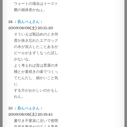
ウォートの場合はイースト
菌の個体差かねぇ。
24 ：
呑んべぇさん
：
2009/06/06(土) 20:15:20
そういえば瓶詰めのとき何
度か抜き忘れたエアロック
の水が混入したことあるが
ビールがまずくなった試し
がないな。
よく考えれば昔は普通の木
桶とか素焼きの壷でつくっ
てたんだし、細かいこと気
に
する方がおかしいのかもし
れん。
25 ：
呑んべぇさん
：
2009/06/06(土) 20:19:45
澱引き不要派に次いで密閉
容器不要派がでてくる悪寒