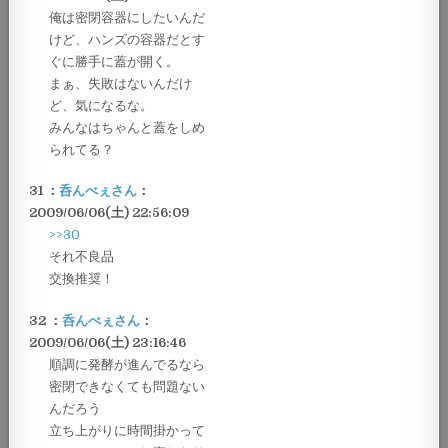
俺は密閉容器にしたいんだ
けど、ハンズの容器だとす
ぐに勝手に蓋が開く。
まぁ、失敗はないんだけ
ど、気になるな。
みんなはちゃんと蓋をしめ
られてる？
31 ：
呑んべぇさん
：
2009/06/06(土) 22:56:09
>>30
それ不良品
交換推奨！
32 ：
呑んべぇさん
：
2009/06/06(土) 23:16:46
順調に発酵が進んでるなら
密閉できなくても問題ない
んだろう
立ち上がりに時間掛かって