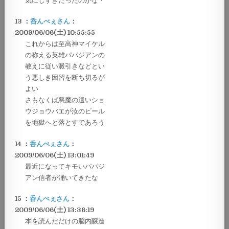
気にしすぎだったのかな・
13 ：
呑んべぇさん
：
2009/06/06(土) 10:55:55
これからは至高神マイケル
の称える英雄パパジアンの
教えに従い澱引きなどとい
う悪しき因習を断ち切るが
よい
さもなくば悪魔の遣いショ
ウジョウバエが汝のビール
を地獄へと落とすであろう
14 ：
呑んべぇさん
：
2009/06/06(土) 13:01:49
最近になってキモいパパジ
アン信者が涌いてきたな
15 ：
呑んべぇさん
：
2009/06/06(土) 13:36:19
本を読んだだけの脳内醸造