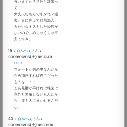
方いますか？意外と雑菌っ
て
大丈夫なもんですかね？過
去、目に見えて雑菌混入、
みたいなミスをした経験が
ないので、めちゃくちゃ不
安です今。
19 ：
呑んべぇさん
：
2009/06/06(土) 16:10:49
>>18
ウォートが鍋の中なんだか
ら再加熱すれば終了だった
ものを・・・
まあ発酵が早ければ雑菌は
意外と繁殖しないもんだか
ら、運を天にまかせるんだ
な。
20 ：
呑んべぇさん
：
2009/06/06(土) 16:23:08