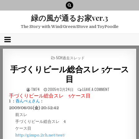
緑の風が通るお家ver.3
The Story with Wind/Green/Stove and ToyPoodle
POSTED
5CH過去スレッド
IN
手づくりビール総合スレ 5ケース
目
TM74
2005年3月24日
LEAVE A COMMENT
手づくりビール総合スレ 5ケース目
1 ：
呑んべぇさん
：
2009/06/05(金) 20:52:42
前スレ
手づくりビール総合スレ 4
ケース目
http://gimpo.2ch.net/test/