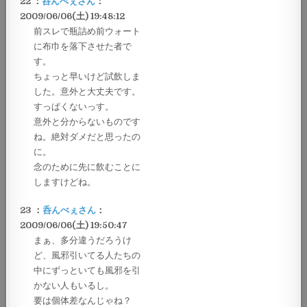
22 ：
呑んべぇさん
：
2009/06/06(土) 19:48:12
前スレで瓶詰め前ウォート
に布巾を落下させた者で
す。
ちょっと早いけど試飲しま
した。意外と大丈夫です。
すっぱくないっす。
意外と分からないものです
ね。絶対ダメだと思ったの
に。
念のために先に飲むことに
しますけどね。
23 ：
呑んべぇさん
：
2009/06/06(土) 19:50:47
まぁ、多分違うだろうけ
ど、風邪引いてる人たちの
中にずっといても風邪を引
かない人もいるし。
要は個体差なんじゃね？