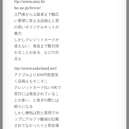
ttp://www.amy.hi-
ho.ne.jp/brew/
入門者から上級者まで幅広
い要望に答える品揃えと質
の高いオリジナルキットが
魅力
しかしクレジットカードが
使えない、発送まで数日掛
かることがある、などの欠
点も
ttp://www.sakeland.net/
アドブルより100円程度安
く品揃えもそこそこ
クレジットカード払いOKで
翌日には発送されているこ
とが多い、と急ぎの際には
頼りになる
しかし梱包は割と貧弱でホ
ップにアルファ酸値が記載
されてなかったりと割合適