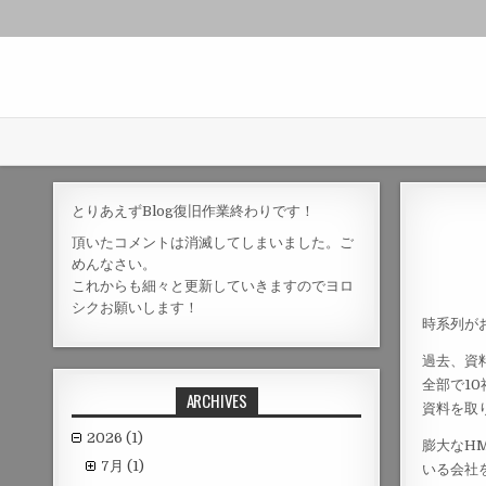
とりあえずBlog復旧作業終わりです！
頂いたコメントは消滅してしまいました。ご
めんなさい。
これからも細々と更新していきますのでヨロ
シクお願いします！
時系列が
過去、資
全部で1
ARCHIVES
資料を取
2026
(1)
膨大なH
7月
(1)
いる会社