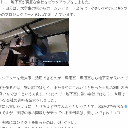
の中に、地下室が得意な会社をピックアップをしました。
・・自分は、大学生の頃からホームシアター（当時は、小さいTVで5.1ch
チのプロジェクターと9.1chで楽しんでいます。
ムシアターを最大限に活用できるのが、専用室、専用室なら地下室が良いの
室を作るのは、安い訳ではなく、また最初にこれだ！と思った土地の利用方
 良いんでは？という方向にいったので、地下室に強い会社ではなく、今度は、
いる 会社の資料も請求をしました。
前にも書いたように、とりあえず見てみようということで、XEVOで有名な
ダ
うですが、実際の家の間取りが乗っている実例集は、楽しいですね！（^-^）
、実際にコンタクトを取ったのは、6社ぐらい。