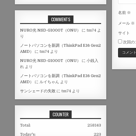
名前
※
COMMENTS
メール
※
NURO光 NSD-G1000T（ONU）
に
tm74
よ
サイト
り
次回の
ノートパソコンを新調（ThinkPad E16 Gen2
AMD）
に
tm74
より
NURO光 NSD-G1000T（ONU）
に
小銭入
れ
より
ノートパソコンを新調（ThinkPad E16 Gen2
AMD）
に
ルイちゃん
より
サンシェードの失敗
に
tm74
より
COUNTER
Total:
258143
Today's:
223