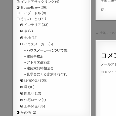
実際に担
インドアサイクリング
(4)
HomeBrew
(36)
続く
トイプードル
(9)
うちのこと
(471)
インテリア
(33)
投
車
(2)
← 土地につい
土地
(19)
稿
ハウスメーカー
(5)
ナ
ハウスメーカーについて01
ビ
コメ
建築事務所
ゲ
アトリエ建築家
メールア
ー
建築家無料相談会
コメント
見学会にくる家族それぞれ
シ
設備関係
(305)
ョ
庭
(40)
ン
間取り
(10)
住宅ローン
(4)
工事関係
(86)
その他
(2)