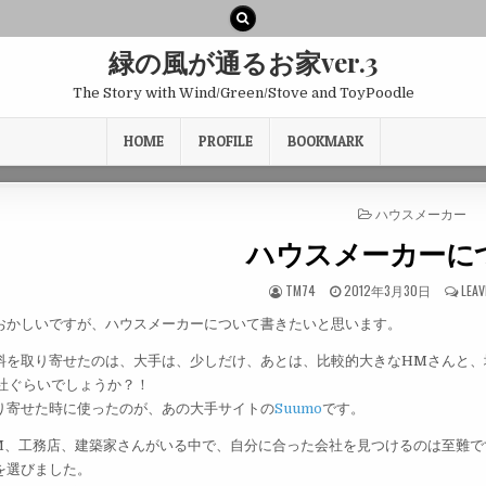
緑の風が通るお家ver.3
The Story with Wind/Green/Stove and ToyPoodle
HOME
PROFILE
BOOKMARK
POSTED
ハウスメーカー
IN
ハウスメーカーにつ
TM74
2012年3月30日
LEA
おかしいですが、ハウスメーカーについて書きたいと思います。
料を取り寄せたのは、大手は、少しだけ、あとは、比較的大きなHMさんと、
0社ぐらいでしょうか？！
り寄せた時に使ったのが、あの大手サイトの
Suumo
です。
M、工務店、建築家さんがいる中で、自分に合った会社を見つけるのは至難で
を選びました。