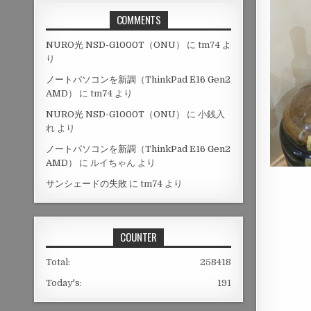
COMMENTS
NURO光 NSD-G1000T（ONU）
に
tm74
よ
り
ノートパソコンを新調（ThinkPad E16 Gen2
AMD）
に
tm74
より
NURO光 NSD-G1000T（ONU）
に
小銭入
れ
より
ノートパソコンを新調（ThinkPad E16 Gen2
AMD）
に
ルイちゃん
より
サンシェードの失敗
に
tm74
より
COUNTER
Total:
258418
Today's:
191