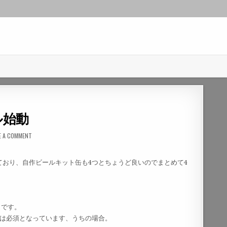
ル始動
E A COMMENT
っており、自作ビールキット缶も4つとちょうど良いのでまとめて4
。
トです。
ウトは必須となっています、うちの場合。