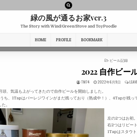
緑の風が通るお家ver.3
The Story with Wind/Green/Stove and ToyPoodle
HOME
PROFILE
BOOKMARK
POSTED
ビール記録
IN
2022 自作ビー
TM74
2022年6月9日
LEAV
年6月頭、気温も上がってきたので自作ビールを開始しました。
あるうち、1Tapはバーレジワインがまだ残っており（熟成中！）、4Tapが残
した。
左の2つはお初
右2つはリピー
1Tapはスタ