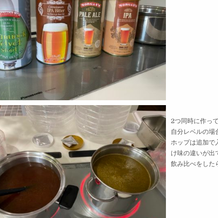
2つ同時に作っ
自分レベルの場
ホップは追加で
け味の違いが出
飲み比べをした