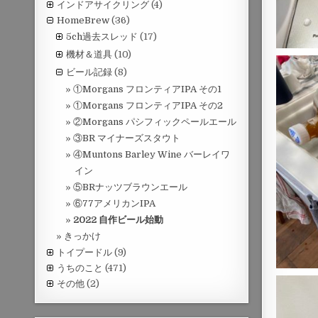
インドアサイクリング
(4)
HomeBrew
(36)
5ch過去スレッド
(17)
機材＆道具
(10)
ビール記録
(8)
①Morgans フロンティアIPA その1
①Morgans フロンティアIPA その2
②Morgans パシフィックペールエール
③BR マイナーズスタウト
④Muntons Barley Wine バーレイワ
イン
⑤BRナッツブラウンエール
⑥77アメリカンIPA
2022 自作ビール始動
きっかけ
トイプードル
(9)
うちのこと
(471)
その他
(2)