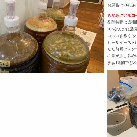
お風呂は2Fに
ちなみにアルコ
発酵時間は1週
IPAなんかは
コポコするぐら
ビールイースト
ただ前回はスタ
の量が少し多め
まぁ1週間でど