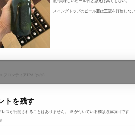
瓶+美味しいビール代と思えば高くもない。
スイングトップのビール瓶は王冠を打栓しな
ns フロンティアIPA その2
ントを残す
ドレスが公開されることはありません。
※
が付いている欄は必須項目です
※