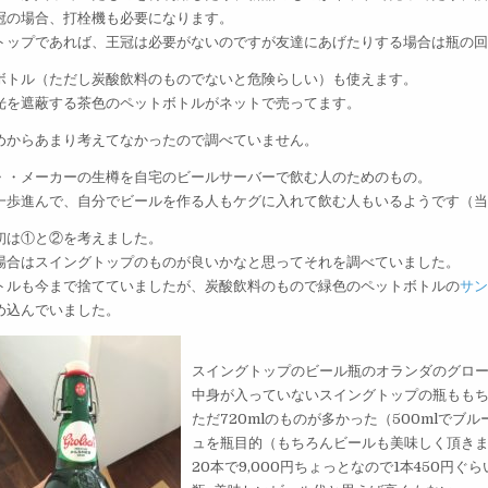
冠の場合、打栓機も必要になります。
トップであれば、王冠は必要がないのですが友達にあげたりする場合は瓶の
ボトル（ただし炭酸飲料のものでないと危険らしい）も使えます。
光を遮蔽する茶色のペットボトルがネットで売ってます。
めからあまり考えてなかったので調べていません。
・・メーカーの生樽を自宅のビールサーバーで飲む人のためのもの。
一歩進んで、自分でビールを作る人もケグに入れて飲む人もいるようです（
初は①と②を考えました。
場合はスイングトップのものが良いかなと思ってそれを調べていました。
トルも今まで捨てていましたが、炭酸飲料のもので緑色のペットボトルの
サ
め込んでいました。
スイングトップのビール瓶のオランダのグロ
中身が入っていないスイングトップの瓶もも
ただ720mlのものが多かった（500mlでブ
ュを瓶目的（もちろんビールも美味しく頂き
20本で9,000円ちょっとなので1本450円ぐら