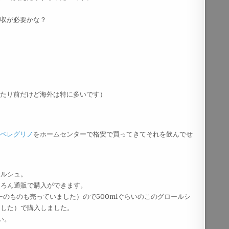
回収が必要かな？
当たり前だけど海外は特に多いです）
ンペレグリノ
をホームセンターで格安で買ってきてそれを飲んでせ
ールシュ。
ちろん通販で購入ができます。
ルーのものも売っていました）ので500mlぐらいのこのグロールシ
ました）で購入しました。
い。