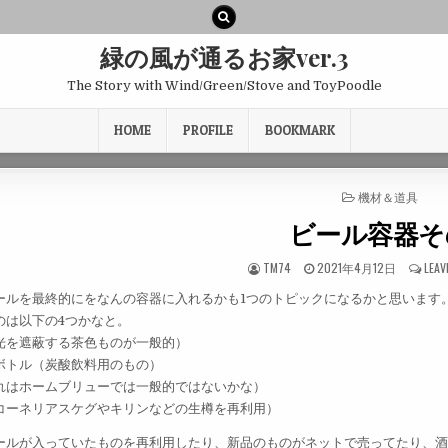
緑の風が通るお家ver.3
The Story with Wind/Green/Stove and ToyPoodle
HOME
PROFILE
BOOKMARK
POSTED
機材＆道具
IN
ビール容器そ
TM74
2021年4月12日
LEAV
ールを最終的にをなんの容器に入れるかも1つのトピックになるかと思います
のは以下の4つかなと。
光を遮蔽する茶色ものが一般的）
ボトル（炭酸飲料用のもの）
れはホームブリューでは一般的ではないかな）
コーネリアスケグやキリンなどの生樽を再利用）
ールが入っていたものを再利用したり、新品のものがネットで売ってたり、