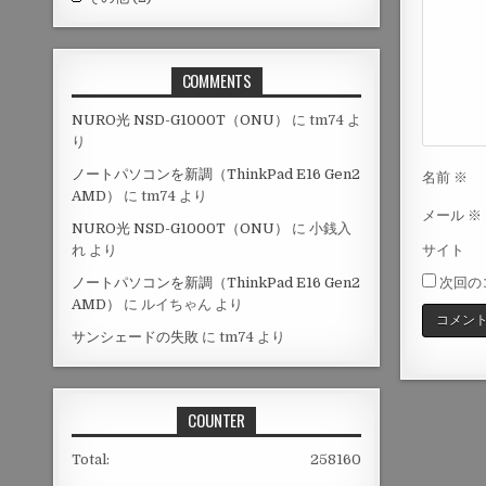
ョ
ン
COMMENTS
NURO光 NSD-G1000T（ONU）
に
tm74
よ
り
ノートパソコンを新調（ThinkPad E16 Gen2
名前
※
AMD）
に
tm74
より
メール
※
NURO光 NSD-G1000T（ONU）
に
小銭入
サイト
れ
より
ノートパソコンを新調（ThinkPad E16 Gen2
次回の
AMD）
に
ルイちゃん
より
サンシェードの失敗
に
tm74
より
COUNTER
Total:
258160