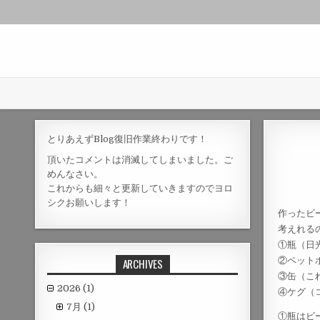
とりあえずBlog復旧作業終わりです！
頂いたコメントは消滅してしまいました。ご
めんなさい。
これからも細々と更新していきますのでヨロ
シクお願いします！
作ったビ
考えれる
①瓶（日
②ペット
ARCHIVES
③缶（こ
2026
(1)
④ケグ（
7月
(1)
①瓶はビ