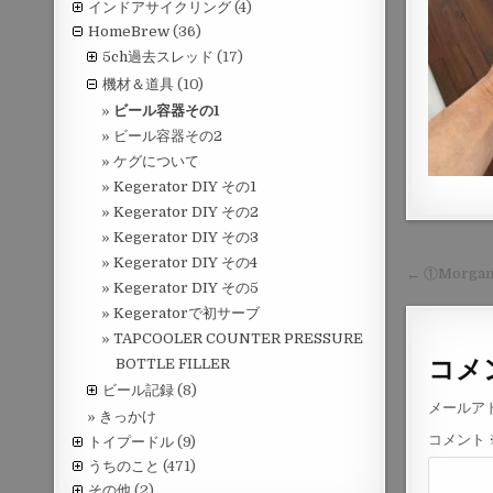
インドアサイクリング
(4)
HomeBrew
(36)
5ch過去スレッド
(17)
機材＆道具
(10)
ビール容器その1
ビール容器その2
ケグについて
Kegerator DIY その1
Kegerator DIY その2
Kegerator DIY その3
Kegerator DIY その4
投
← ①Morga
Kegerator DIY その5
稿
Kegeratorで初サーブ
ナ
TAPCOOLER COUNTER PRESSURE
ビ
コメ
BOTTLE FILLER
ゲ
ビール記録
(8)
メールア
きっかけ
ー
コメント
トイプードル
(9)
シ
うちのこと
(471)
その他
(2)