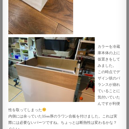
カラーを冷蔵
庫本体の上に
仮置きをして
みました。
この時点でデ
ザイン状のバ
ランスが崩れ
ていることに
気付いていた
んですが利便
性を取ってしまった
内側には余っていた15㎜厚のラワン合板を付けました。これは実
際には必要ないパーツですね。ちょっとは断熱性は変わるかな？
ぐらい。