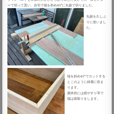
ーで切って貰い、自宅で端を斜め45°に丸鋸で切りました。
丸鋸を久しぶ
りに使いまし
た。
端を斜め45°でカットする
とこのように綺麗に収ま
ります。
最終的には紙やすり等で
端は面取りをします。