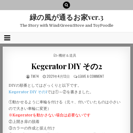
緑の風が通るお家ver.3
The Story with Wind/Green/Stove and ToyPoodle
POSTED
機材＆道具
IN
Kegerator DIY その2
TM74
2021年4月13日
LEAVE A COMMENT
DIYの順番としてはざっくりと以下です。
Kegerator DIY その1
では①～②を書きました。
①動かせるように車輪を付ける（元々、付いていたものは小さい
ので大きい車輪に変更）
※Kegeratorを動かさない場合は必要ないです
②上開き扉の脱着
③カラーの作成と据え付け