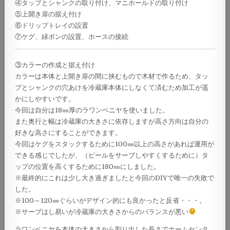
④タップとシャンクの取り付け、マニホールドの取り付け
⑤上開き扉の据え付け
⑥ドリップトレイの設置
⑦ケグ、緑ボンの設置、ホースの接続
③カラーの作成と据え付け
カラーは本体と上開き扉の間に挟むもので木材で作るため、タッ
プとシャンクの穴あけを冷蔵庫本体にしなくて済むため加工が遥
かにしやすいです。
今回は自分は18㎜厚のラワンベニヤを使いました。
また奥行と幅は冷蔵庫の大きさに依存しますが高さ方向は自分の
好きな高さにすることができます。
今回はケグをスタックするために100㎜以上の高さがあれば運用が
できる感じでしたが、（ビールをサーブしやすくするために）タ
ップの位置を高くするために180㎜にしました。
※最終的にこれは少し大き過ぎましたと今回のDIYで唯一の失敗で
した。
※100～120㎜ぐらいがデザイン的にも良かったと反省・・・。
※サーブはし易いが冷蔵庫の大きさからのバランスが悪い
ラワンベニヤを本体の大きさから割り出した長さでホームセンタ