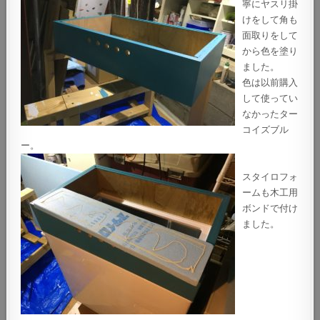
寧にヤスリ掛
けをして角も
面取りをして
から色を塗り
ました。
色は以前購入
して使ってい
なかったター
コイズブル
ー。
スタイロフォ
ームも木工用
ボンドで付け
ました。