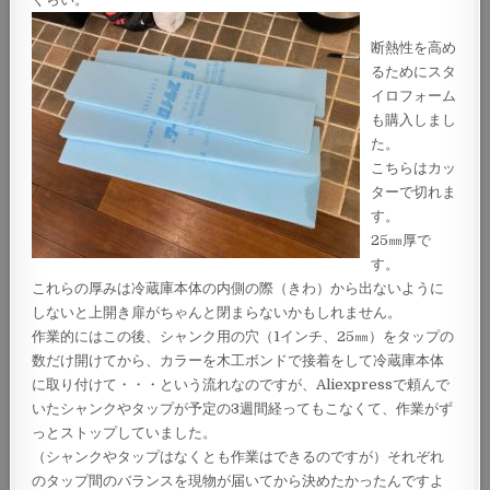
断熱性を高め
るためにスタ
イロフォーム
も購入しまし
た。
こちらはカッ
ターで切れま
す。
25㎜厚で
す。
これらの厚みは冷蔵庫本体の内側の際（きわ）から出ないように
しないと上開き扉がちゃんと閉まらないかもしれません。
作業的にはこの後、シャンク用の穴（1インチ、25㎜）をタップの
数だけ開けてから、カラーを木工ボンドで接着をして冷蔵庫本体
に取り付けて・・・という流れなのですが、Aliexpressで頼んで
いたシャンクやタップが予定の3週間経ってもこなくて、作業がず
っとストップしていました。
（シャンクやタップはなくとも作業はできるのですが）それぞれ
のタップ間のバランスを現物が届いてから決めたかったんですよ