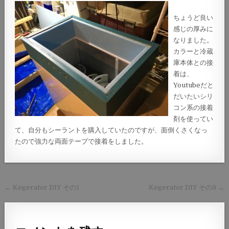
ちょうど良い
感じの厚みに
なりました。
カラーと冷蔵
庫本体との接
着は、
Youtubeだと
だいたいシリ
コン系の接着
剤を使ってい
て、自分もシーラントを購入していたのですが、面倒くさくなっ
たので強力な両面テープで接着をしました。
投
← Kegerator DIY その1
Kegerator DIY その3 →
稿
ナ