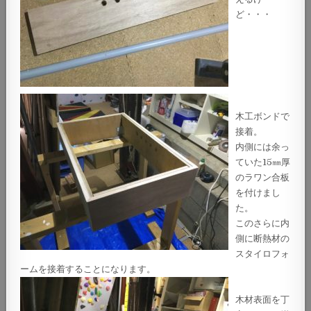
ど・・・
木工ボンドで
接着。
内側には余っ
ていた15㎜厚
のラワン合板
を付けまし
た。
このさらに内
側に断熱材の
スタイロフォ
ームを接着することになります。
木材表面を丁