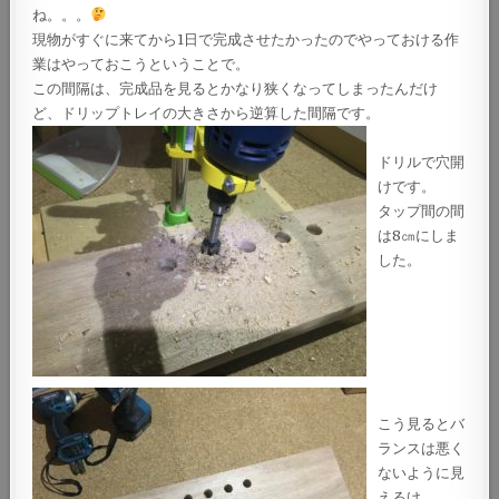
ね。。。
現物がすぐに来てから1日で完成させたかったのでやっておける作
業はやっておこうということで。
この間隔は、完成品を見るとかなり狭くなってしまったんだけ
ど、ドリップトレイの大きさから逆算した間隔です。
ドリルで穴開
けです。
タップ間の間
は8㎝にしま
した。
こう見るとバ
ランスは悪く
ないように見
えるけ