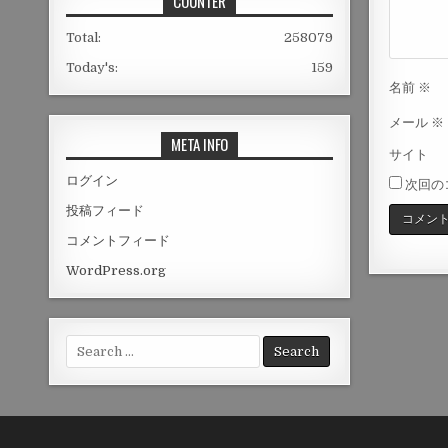
COUNTER
Total:
258079
Today's:
159
名前
※
メール
※
META INFO
サイト
ログイン
次回の
投稿フィード
コメントフィード
WordPress.org
Search
for: