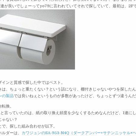
2連が良いでしょーってyo79に言われていてそれで探していて、最初は、2F
ザインと質感で探した中ではベスト。
きは、ちょっと重たくない？という話になり、棚付きじゃないやつを探した
ンの製品
では良いねぇというものが多数があったけど、ちょっとずつ違うん
向転換。
いと言っていたのは、紙の取り換え頻度を少なくするためなんだけど、1連に
じゃない？
とで、探した組み合わせが以下。
ホルダーは、
カワジュンのSA-953-N4Q（ダークアンバー+サテンニッケル+