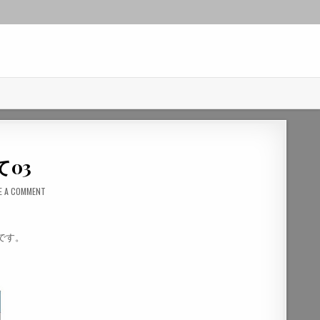
03
E A COMMENT
です。
。