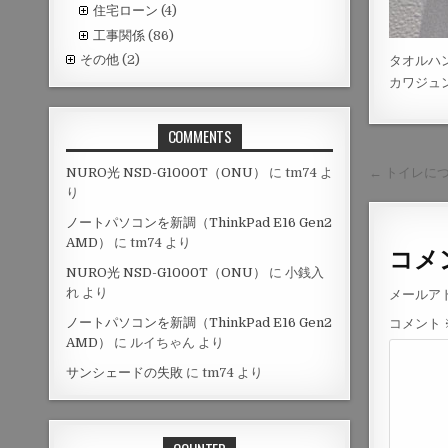
住宅ローン
(4)
工事関係
(86)
その他
(2)
タオルハ
カワジュ
COMMENTS
投
← トイレに
NURO光 NSD-G1000T（ONU）
に
tm74
よ
り
稿
ナ
ノートパソコンを新調（ThinkPad E16 Gen2
AMD）
に
tm74
より
ビ
コメ
NURO光 NSD-G1000T（ONU）
に
小銭入
ゲ
れ
より
メールア
ー
ノートパソコンを新調（ThinkPad E16 Gen2
コメント
シ
AMD）
に
ルイちゃん
より
ョ
サンシェードの失敗
に
tm74
より
ン