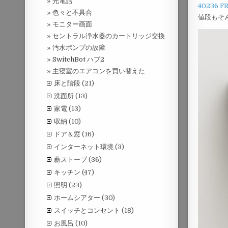
光電話
40236 FR
色々と不具合
値段もそ
モニター画面
セントラル浄水器のカートリッジ交換
汚水ポンプの故障
SwitchBot ハブ2
主寝室のエアコンを買い替えた
床と階段
(21)
洗面所
(13)
家電
(13)
収納
(10)
ドア＆窓
(16)
インターネット環境
(3)
薪ストーブ
(36)
キッチン
(47)
照明
(23)
ホームシアター
(30)
スイッチとコンセント
(18)
お風呂
(10)