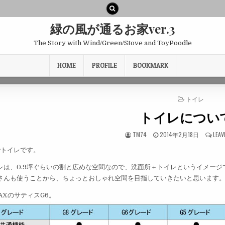
緑の風が通るお家ver.3
The Story with Wind/Green/Stove and ToyPoodle
HOME
PROFILE
BOOKMARK
POSTED
トイレ
IN
トイレについて
TM74
2014年2月18日
LEAV
でトイレです。
イレは、0.9坪ぐらいの割と広めな空間なので、洗面所＋トイレというイメージ
客さんも使うことから、ちょっとおしゃれ空間を目指していきたいと思います
AXのサティスG6。