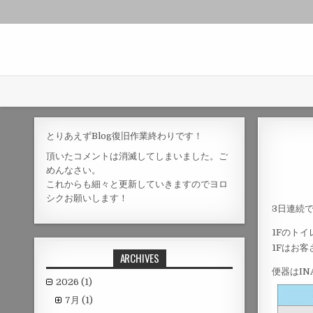
とりあえずBlog復旧作業終わりです！
頂いたコメントは消滅してしまいました。ご
めんなさい。
これからも細々と更新していきますのでヨロ
シクお願いします！
3日連続
1Fのト
1Fはお
ARCHIVES
便器はIN
2026
(1)
7月
(1)