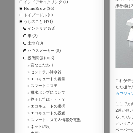
インドアサイクリング
(4)
紙巻器は
HomeBrew
(36)
トイプードル
(9)
うちのこと
(471)
インテリア
(33)
車
(2)
土地
(19)
ハウスメーカー
(5)
設備関係
(305)
変なこだわり
セントラル浄水器
エコキュートの容量
これがデ
スマートコスモ
ただ棚付
排水ポンプについて
カワジュ
物干し竿は・・・？
ここで方
エコキュートの選択
2連が良
エコキュートの設置
らいいん
スマートコスモ＆情報分電盤
というこ
ネット環境
ペーパー