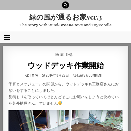
緑の風が通るお家ver.3
The Story with Wind/Green/Stove and ToyPoodle
POSTED
庭
,
外構
IN
ウッドデッキ作業開始
TM74
2014年8月27日
LEAVE A COMMENT
予算とスケジュールの関係から、ウッドデッキも工務店さんにお
願いをすることにしました。
見積もりを取っていてほとんどそこにお願いをしようと決めてい
た某外構屋さん、すいません