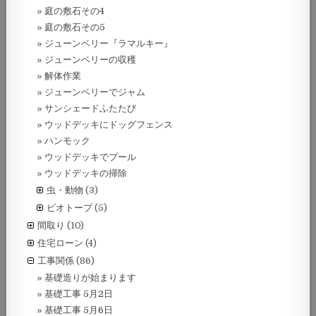
庭の敷石その4
庭の敷石その5
ジューンベリー『ラマルキー』
ジューンベリーの収穫
解体作業
ジューンベリーでジャム
サンシェードふたたび
ウッドデッキにドッグフェンス
ハンモック
ウッドデッキでプール
ウッドデッキの掃除
虫・動物
(3)
ビオトープ
(5)
間取り
(10)
住宅ローン
(4)
工事関係
(86)
基礎造りが始まります
基礎工事 5月2日
基礎工事 5月6日