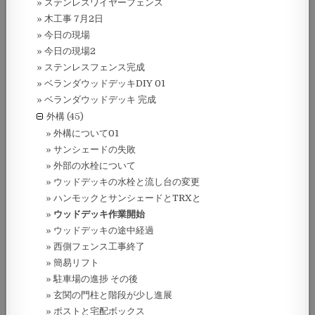
ステンレスワイヤーフェンス
木工事 7月2日
今日の現場
今日の現場2
ステンレスフェンス完成
ベランダウッドデッキDIY 01
ベランダウッドデッキ 完成
外構
(45)
外構について01
サンシェードの失敗
外部の水栓について
ウッドデッキの水栓と流し台の変更
ハンモックとサンシェードとTRXと
ウッドデッキ作業開始
ウッドデッキの途中経過
西側フェンス工事終了
簡易リフト
駐車場の進捗 その後
玄関の門柱と階段が少し進展
ポストと宅配ボックス