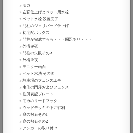
モカ
左官仕上げとペット用水栓
ペット水栓 設置完了
門柱のジョリパッド仕上げ
初宅配ボックス
門柱が完成するも・・・問題あり・・・
外構＠夜
門柱の失敗その2
外構＠夜
モニター画面
ペット水洗 その後
駐車場のフェンス工事
南側の門扉およびフェンス
住所表記プレート
モカのリードフック
ウッドデッキの下に砂利
庭の敷石その1
庭の敷石その2
アンカーの取り付け