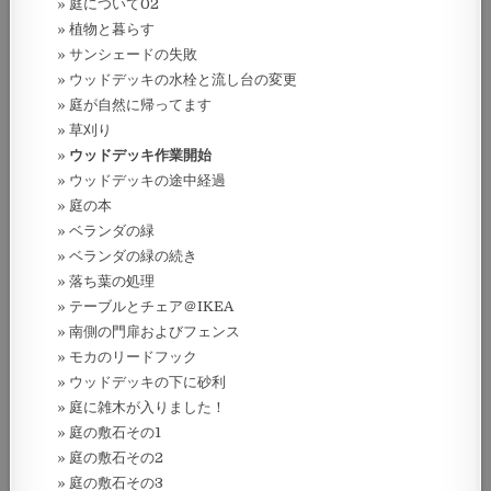
庭について02
植物と暮らす
サンシェードの失敗
ウッドデッキの水栓と流し台の変更
庭が自然に帰ってます
草刈り
ウッドデッキ作業開始
ウッドデッキの途中経過
庭の本
ベランダの緑
ベランダの緑の続き
落ち葉の処理
テーブルとチェア＠IKEA
南側の門扉およびフェンス
モカのリードフック
ウッドデッキの下に砂利
庭に雑木が入りました！
庭の敷石その1
庭の敷石その2
庭の敷石その3